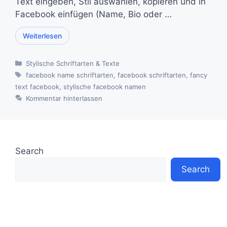
Text eingeben, Stil auswählen, kopieren und in
Facebook einfügen (Name, Bio oder …
Weiterlesen
Kategorien
Stylische Schriftarten & Texte
Schlagwörter
facebook name schriftarten
,
facebook schriftarten
,
fancy
text facebook
,
stylische facebook namen
Kommentar hinterlassen
Search
Search