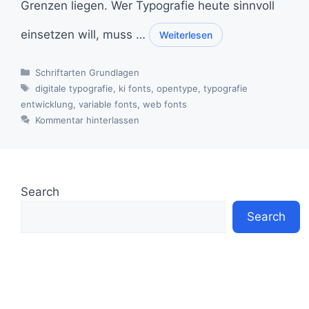
Grenzen liegen. Wer Typografie heute sinnvoll
einsetzen will, muss …
Weiterlesen
Kategorien
Schriftarten Grundlagen
Schlagwörter
digitale typografie
,
ki fonts
,
opentype
,
typografie
entwicklung
,
variable fonts
,
web fonts
Kommentar hinterlassen
Search
Search