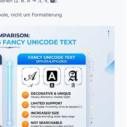
hen (z. B. A → 𝓐, 𝔄, 🅰).
bole, nicht um Formatierung